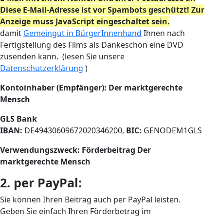
Diese E-Mail-Adresse ist vor Spambots geschützt! Zur
Anzeige muss JavaScript eingeschaltet sein.
damit
Gemeingut in BürgerInnenhand
Ihnen nach
Fertigstellung des Films als Dankeschön eine DVD
zusenden kann. (lesen Sie unsere
Datenschutzerklärung
)
Kontoinhaber (Empfänger): Der marktgerechte
Mensch
GLS Bank
IBAN:
DE49430609672020346200,
BIC:
GENODEM1GLS
Verwendungszweck: Förderbeitrag Der
marktgerechte Mensch
2. per PayPal:
Sie können Ihren Beitrag auch per PayPal leisten.
Geben Sie einfach Ihren Förderbetrag im