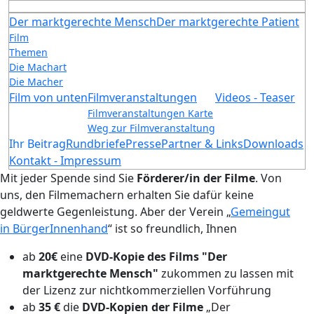
Der marktgerechte Mensch
Der marktgerechte Patient
Film
Themen
Die Machart
Die Macher
Film von unten
Filmveranstaltungen
Videos - Teaser
Filmveranstaltungen Karte
Weg zur Filmveranstaltung
Ihr Beitrag
Rundbriefe
Presse
Partner & Links
Downloads
Kontakt - Impressum
Mit jeder Spende sind Sie
Förderer/in der Filme
. Von
uns, den Filmemachern erhalten Sie dafür keine
geldwerte Gegenleistung. Aber der Verein „
Gemeingut
in BürgerInnenhand
“ ist so freundlich, Ihnen
ab
20€
eine
DVD-Kopie des Films "Der
marktgerechte Mensch"
zukommen zu lassen mit
der Lizenz zur nichtkommerziellen Vorführung
ab
35 €
die
DVD-Kopien der Filme
„Der