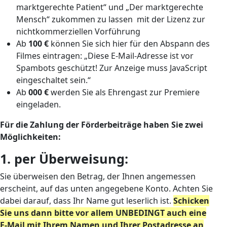
marktgerechte Patient“ und „Der marktgerechte
Mensch“ zukommen zu lassen
mit der Lizenz zur
nichtkommerziellen Vorführung
Ab
100 €
können Sie sich hier für den Abspann des
Filmes eintragen: „
Diese E-Mail-Adresse ist vor
Spambots geschützt! Zur Anzeige muss JavaScript
eingeschaltet sein.
“
Ab
000 €
werden Sie als Ehrengast zur Premiere
eingeladen.
Für die Zahlung der Förderbeiträge haben Sie zwei
Möglichkeiten:
1. per Überweisung:
Sie überweisen den Betrag, der Ihnen angemessen
erscheint, auf das unten angegebene Konto. Achten Sie
dabei darauf, dass Ihr Name gut leserlich ist.
Schicken
Sie uns dann bitte vor allem UNBEDINGT auch eine
E-Mail mit Ihrem Namen und Ihrer Postadresse an