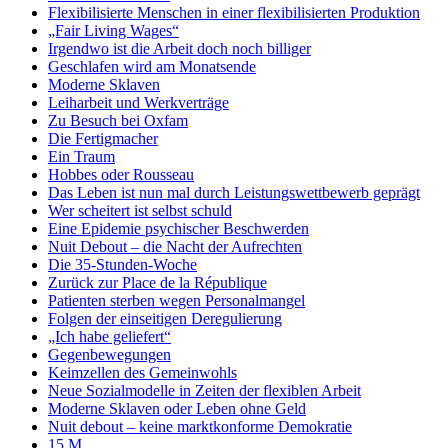
Flexibilisierte Menschen in einer flexibilisierten Produktion
„Fair Living Wages“
Irgendwo ist die Arbeit doch noch billiger
Geschlafen wird am Monatsende
Moderne Sklaven
Leiharbeit und Werkverträge
Zu Besuch bei Oxfam
Die Fertigmacher
Ein Traum
Hobbes oder Rousseau
Das Leben ist nun mal durch Leistungswett­bewerb geprägt
Wer scheitert ist selbst schuld
Eine Epidemie psychischer Beschwerden
Nuit Debout – die Nacht der Aufrechten
Die 35-Stunden-Woche
Zurück zur Place de la République
Patienten sterben wegen Personalmangel
Folgen der einseitigen Deregulierung
„Ich habe geliefert“
Gegenbewegungen
Keimzellen des Gemeinwohls
Neue Sozialmodelle in Zeiten der flexiblen Arbeit
Moderne Sklaven oder Leben ohne Geld
Nuit debout – keine marktkonforme Demokratie
15 M