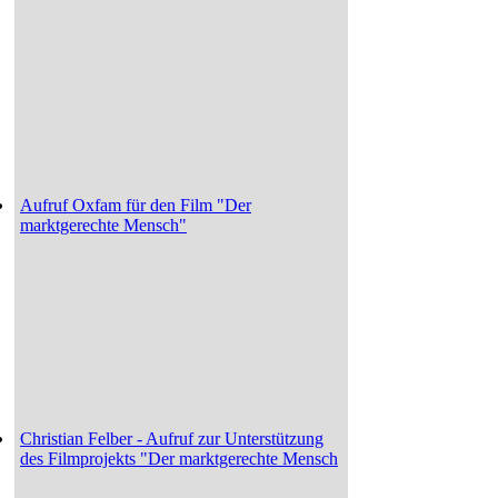
Aufruf Oxfam für den Film "Der
marktgerechte Mensch"
Christian Felber - Aufruf zur Unterstützung
des Filmprojekts "Der marktgerechte Mensch